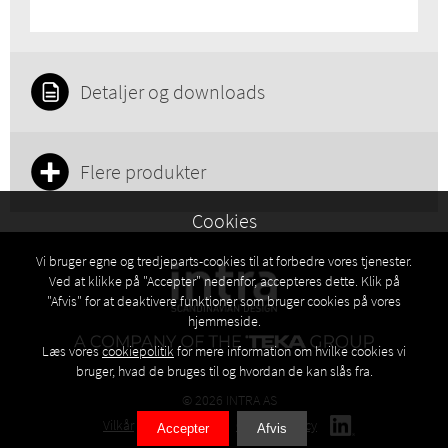
Detaljer og downloads
Flere produkter
Cookies
Vi bruger egne og tredjeparts-cookies til at forbedre vores tjenester.
Ved at klikke på "Accepter" nedenfor, accepteres dette. Klik på
"Afvis" for at deaktivere funktioner som bruger cookies på vores
hjemmeside.
Læs vores
cookiepolitik
for mere information om hvilke cookies vi
bruger, hvad de bruges til og hvordan de kan slås fra.
© 2026 INTRA AS
Vilkår
Privacy policy
Cookies policy
Accepter
Afvis