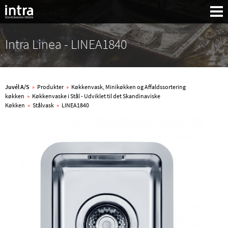
Intra Linea - LINEA1840
Juvél A/S
»
Produkter
»
Køkkenvask, Minikøkken og Affaldssortering
køkken
»
Køkkenvaske i Stål - Udviklet til det Skandinaviske
Køkken
»
Stålvask
»
LINEA1840
Søg: