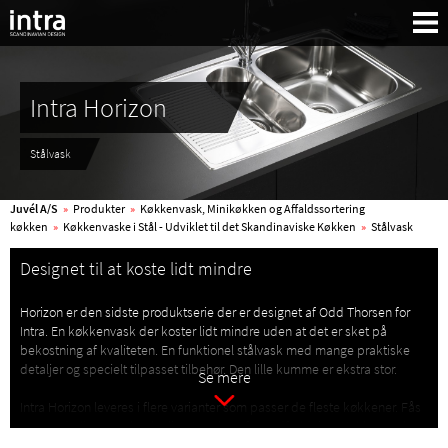
Intra Horizon
Stålvask
Juvél A/S
»
Produkter
»
Køkkenvask, Minikøkken og Affaldssortering
køkken
»
Køkkenvaske i Stål - Udviklet til det Skandinaviske Køkken
»
Stålvask
Designet til at koste lidt mindre
Horizon er den sidste produktserie der er designet af Odd Thorsen for
Intra. En køkkenvask der koster lidt mindre uden at det er sket på
bekostning af kvaliteten. En funktionel stålvask med mange praktiske
detaljer og specielt tilpasset tilbehør. Den lille kumme er ekstra stor.
Se mere
Intra Horizon leveres i flere varianter som passer de fleste køkkener. Fås
Søg:
som underlimet vask, planlimet vask og for nedfældning. Køkkenvask
med bakke og uden bakke.