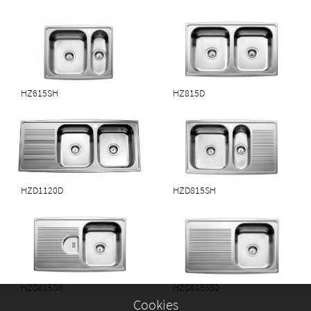
Intra Horizon HZD 815 S50
Horizon serien blev lanceret i 2004 og bestod
af fem modeller, udformet med respekt for
Intras designtraditioner. Serien udvides med
HZ615SH
HZ815D
en ny model, der passer til 45-50 cm skabe –
med enkeltvask og afløbsbakke.
Download PDF
HZD1120D
HZD815SH
HZD815SR
HZD815S50
Cookies