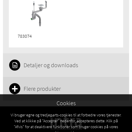
783074
Detaljer og downloads
Flere produkter
Cookies
Vi bruger egne og tredjeparts-cookies til at forbedre vores tjenester.
Ved at klikke på "Accepter" nedenfor, accepteres dette. Klik på
"Afvis" for at deaktivere funktioner som bruger cookies på vores