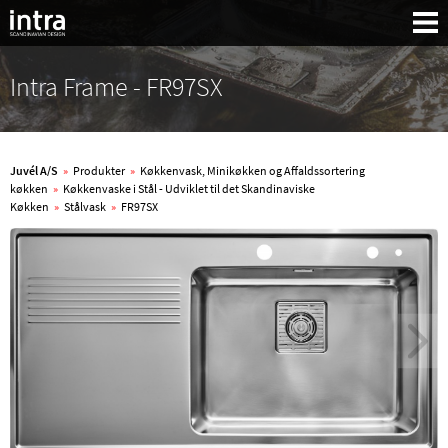
Intra Frame - FR97SX
Juvél A/S
»
Produkter
»
Køkkenvask, Minikøkken og Affaldssortering
køkken
»
Køkkenvaske i Stål - Udviklet til det Skandinaviske
Køkken
»
Stålvask
»
FR97SX
Søg: