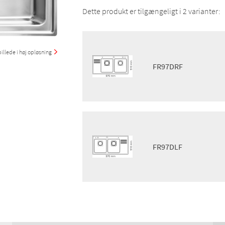
Dette produkt er tilgængeligt i 2 varianter:
illede i høj opløsning
FR97DRF
Egenskaber:
Hanehul, Overløb, Løf
Stor kumme:
Højre
Finish:
Ingen
Montering:
Universal mount
FR97DLF
Pris m/moms:
DKK 9 289
Pris u/moms:
DKK 7 431
GTIN:
7393069014112
Egenskaber:
Hanehul, Overløb, Løf
VVS:
682183170
Stor kumme:
Venstre
DB:
1373645
Finish:
Ingen
Produktgruppe:
KØKKEN
Montering:
Universal mount