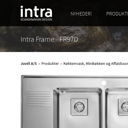
NYHEDER!
PRODUKT
Intra Frame - FR97D
Juvél A/S
»
Produkter
»
Køkkenvask, Minikøkken og Affaldsso