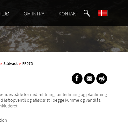
ILJØ
OM INTRA
KONTAKT
»
Stålvask
»
FR97D
vendes både for nedfældning, underliming og planliming
 løftopventil og afløbsrist i begge kumme og vandlås.
inkluderet.
tion