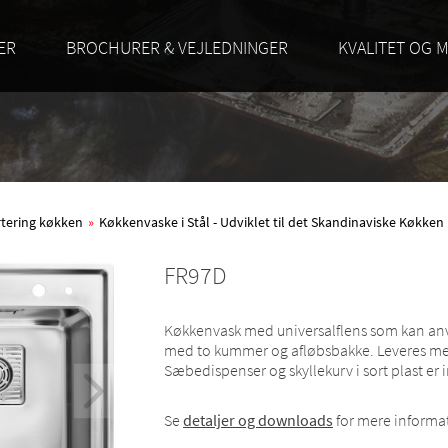
ER
BROCHURER & VEJLEDNINGER
KVALITET OG M
rtering køkken
»
Køkkenvaske i Stål - Udviklet til det Skandinaviske Køkken
FR97D
Køkkenvask med universalflens som kan an
med to kummer og afløbsbakke. Leveres med
Sæbedispenser og skyllekurv i sort plast er 
Se
detaljer og downloads
for mere informa