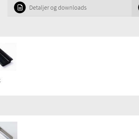
Detaljer og downloads
Pris m/moms:
DKK 9 289
Pris u/moms:
DKK 7 431
GTIN:
7393069014136
VVS:
682183120
DB:
1373644
Produktgruppe:
KØKKEN
K