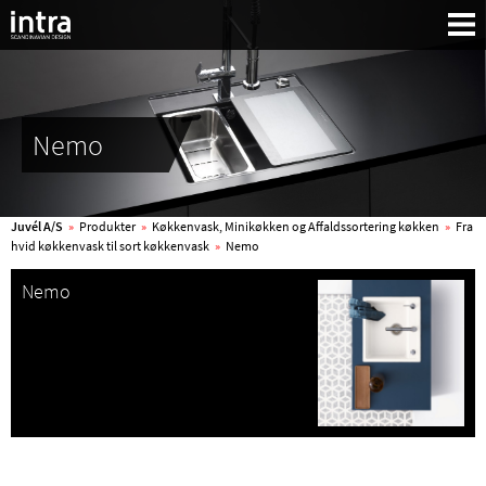
Nemo
Juvél A/S
»
Produkter
»
Køkkenvask, Minikøkken og Affaldssortering køkken
»
Fra
hvid køkkenvask til sort køkkenvask
»
Nemo
Nemo
Søg: