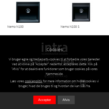
Nemo N100
Nemo N100 S
Cookies
Vi bruger egne og tredjeparts-cookies til at forbedre vores tjenester.
Ved at klikke på "Accepter" nedenfor, accepteres dette. Klik på
"Afvis" for at deaktivere funktioner som bruger cookies på vores
hjemmeside.
© 2026 INTRA AS
Læs vores
cookiepolitik
for mere information om hvilke cookies vi
Vilkår
Privacy policy
Cookies policy
bruger, hvad de bruges til og hvordan de kan slås fra.
Accepter
Afvis