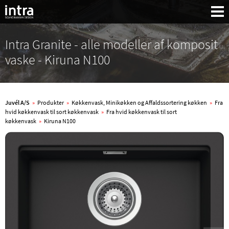
Intra Granite - alle modeller af komposit
vaske - Kiruna N100
Juvél A/S
»
Produkter
»
Køkkenvask, Minikøkken og Affaldssortering køkken
»
Fra
hvid køkkenvask til sort køkkenvask
»
Fra hvid køkkenvask til sort
køkkenvask
»
Kiruna N100
Søg: