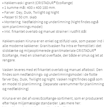
• Køkkenvask i granit (CRISTADUR® EcoRange)
• 1 kumme mål: 400 x 400 180 mm.
• Farver: Day, Dusk, Twilight og Night
• Passer til 50 cm. skab
• Montering: Nedfældning og underlimning (Night findes også
som planlimnings model)
• Inkl. firkantet overløb og manuel strainer i rustfrit stål
Køkkenvasken Kiruna er en enkel og stilfuld vask, som passer ind i
alle moderne køkkener. Granitvasken fra Intra er fremstillet i det
slidstærke og miljøoptimerede granitmateriale CRISTADUR®
EcoRange, med en silkemat overflade, der både er smuk og let at
rengøre.
Vasken leveres med et firkantet overløb og manuel afløbssil. Den
findes som nedfældnings- og underlimningsmodel i de flotte
farver Day, Dusk, Twilight og Night. Vasken Night findes også som
en model til planlimning. (Separate varenummer for planlimning
og nedfældning)
Kiruna er en del af vores EcoRange-sortiment, som er produceret
efter høje miljømæssige standarder. Læs mere her: