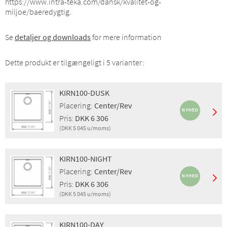
https://www.intra-teka.com/dansk/kvalitet-og-
miljoe/baeredygtig.
Se
detaljer og downloads
for mere information
Dette produkt er tilgængeligt i 5 varianter:
KIRN100-DUSK
Placering:
Center/Rev
Pris:
DKK 6 306
(DKK 5 045 u/moms)
Montering:
Nedfældning, Underlimning, EcoRange
Egenskaber:
Rist, EcoRange
KIRN100-NIGHT
Placering:
Center/Rev
Placering:
Center/Rev
Finish:
Dusk
Pris:
DKK 6 306
Pris m/moms:
DKK 6 306
(DKK 5 045 u/moms)
Pris u/moms:
DKK 5 045
Montering:
Nedfældning, Planlimning, Underlimning,
GTIN:
4014949716089
EcoRange
VVS:
682518112
KIRN100-DAY