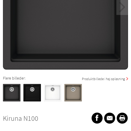
Flere billeder:
Produktbillede i høj opløsning
Kiruna N100