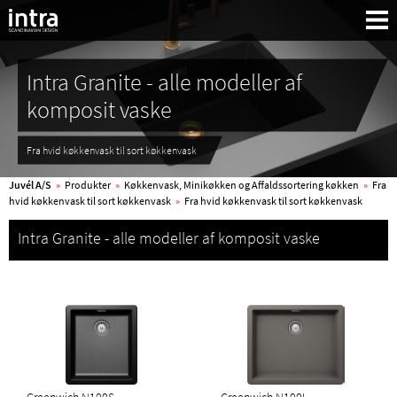
Intra Granite - alle modeller af
komposit vaske
Fra hvid køkkenvask til sort køkkenvask
Juvél A/S
»
Produkter
»
Køkkenvask, Minikøkken og Affaldssortering køkken
»
Fra
hvid køkkenvask til sort køkkenvask
»
Fra hvid køkkenvask til sort køkkenvask
Intra Granite - alle modeller af komposit vaske
Søg: