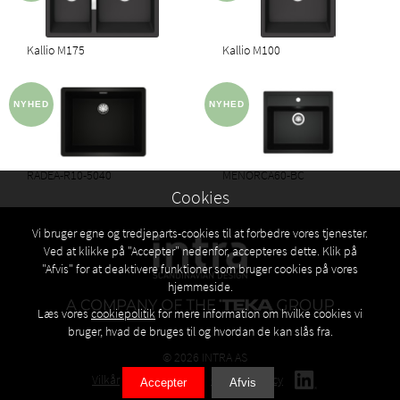
Kallio M175
Kallio M100
RADEA-R10-5040
MENORCA60-BC
Cookies
Vi bruger egne og tredjeparts-cookies til at forbedre vores tjenester.
Ved at klikke på "Accepter" nedenfor, accepteres dette. Klik på
"Afvis" for at deaktivere funktioner som bruger cookies på vores
hjemmeside.
Læs vores
cookiepolitik
for mere information om hvilke cookies vi
bruger, hvad de bruges til og hvordan de kan slås fra.
© 2026 INTRA AS
Vilkår
Privacy policy
Cookies policy
Accepter
Afvis