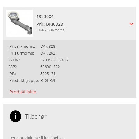
1923004
Pris:
DKK 328
(DKK 262 u/moms)
Pris m/moms:
DKK 328
Pris u/moms:
DKK 262
GTIN:
5708563014827
VVS:
686901322
DB:
5025171
Produktgruppe:
RESERVE
Produkt fakta
Tilbehør
Dette produkt har ikke tilbehør.