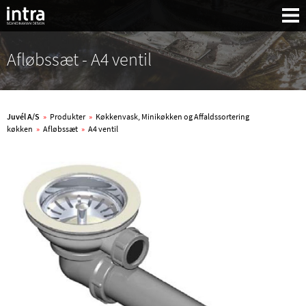
Afløbssæt - A4 ventil
Juvél A/S
»
Produkter
»
Køkkenvask, Minikøkken og Affaldssortering
køkken
»
Afløbssæt
»
A4 ventil
Søg: