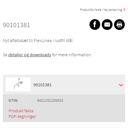
Produktbillede i høj opløsning
90101381
Nyt afløbssæt til FlexLinea i rustfri stål.
Se
detaljer og downloads
for mere information
90101381
GTIN:
8421152108833
Produkt fakta
PDF-tegninger