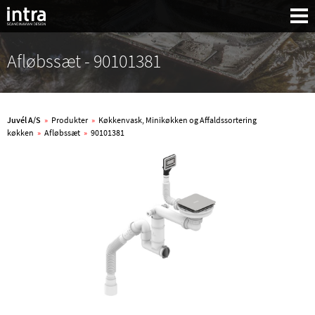
Afløbssæt - 90101381
Juvél A/S
»
Produkter
»
Køkkenvask, Minikøkken og Affaldssortering
køkken
»
Afløbssæt
»
90101381
Søg: