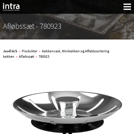
Afløbssæt - 780923
Juvél A/S
»
Produkter
»
Køkkenvask, Minikøkken og Affaldssortering
køkken
»
Afløbssæt
»
780923
Søg: