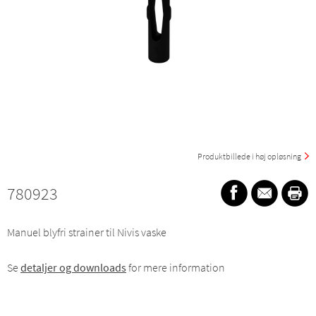
Produktbillede i høj opløsning
780923
Manuel blyfri strainer til Nivis vaske
Se
detaljer og downloads
for mere information