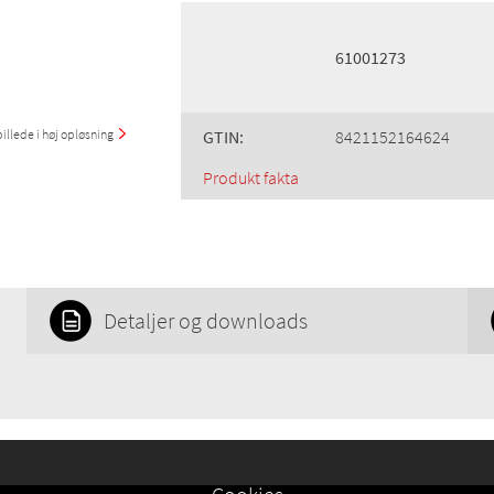
61001273
illede i høj opløsning
GTIN:
8421152164624
Produkt fakta
Detaljer og downloads