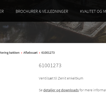
ER
BROCHURER & VEJLEDNINGER
KVALITET OG M
rtering køkken
»
Afløbssæt
»
61001273
61001273
Ventilsæt til Zenit enkeltkum
Se
detaljer og downloads
for mere informa