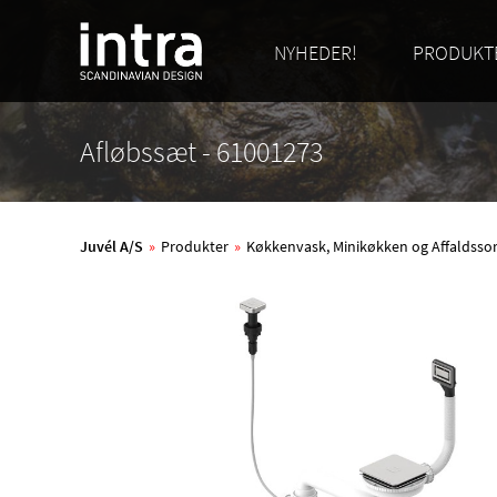
NYHEDER!
PRODUKT
Afløbssæt - 61001273
Juvél A/S
»
Produkter
»
Køkkenvask, Minikøkken og Affaldsso