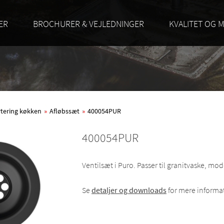
ER
BROCHURER & VEJLEDNINGER
KVALITET OG M
rtering køkken
»
Afløbssæt
»
400054PUR
400054PUR
Ventilsæt i Puro. Passer til granitvaske, mo
Se
detaljer og downloads
for mere informa