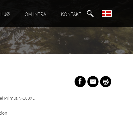
ILJØ
OM INTRA
KONTAKT
del Primus N-100XL.
tion