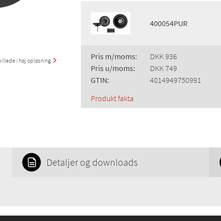
400054PUR
Pris m/moms:
DKK 936
illede i høj opløsning
Pris u/moms:
DKK 749
GTIN:
4014949750991
Produkt fakta
Detaljer og downloads