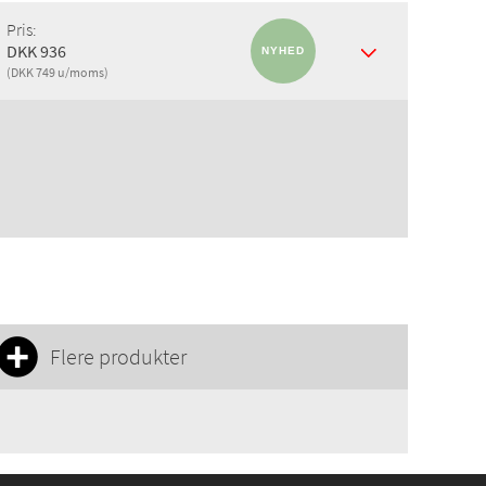
Pris:
DKK 936
(DKK 749 u/moms)
Flere produkter