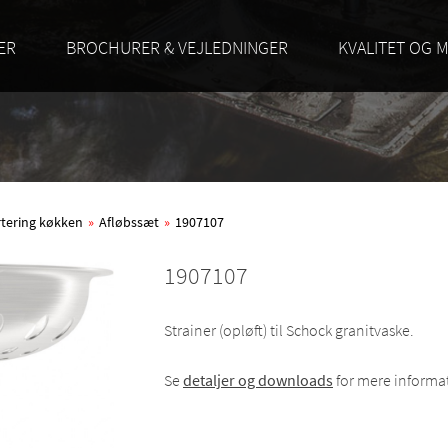
ER
BROCHURER & VEJLEDNINGER
KVALITET OG M
rtering køkken
»
Afløbssæt
»
1907107
1907107
Strainer (opløft) til Schock granitvaske.
Se
detaljer og downloads
for mere informa