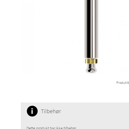
Produktb
Tilbehør
Dette produkt har ikke tilbehør.