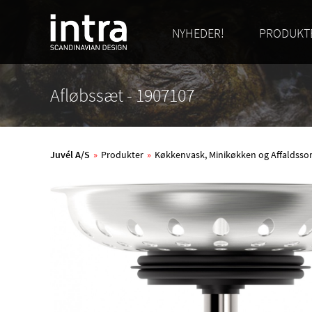
NYHEDER!
PRODUKT
Afløbssæt - 1907107
Juvél A/S
»
Produkter
»
Køkkenvask, Minikøkken og Affaldsso