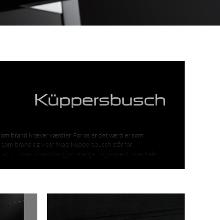
som brand kræver værdier. For os er det værdier som
 os som brand og viser hvad Küppersbusch står for.
t vi i vores brand har gjort mange ting korrekt, over hele
r til private og professionelle køkkener, takket være den