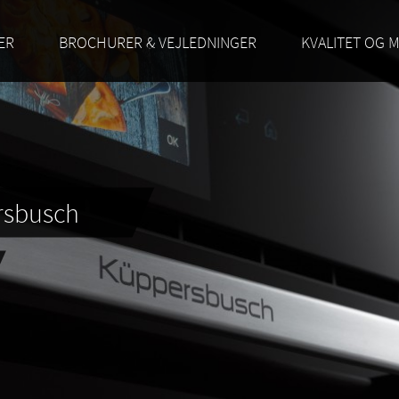
ER
BROCHURER & VEJLEDNINGER
KVALITET OG M
rsbusch