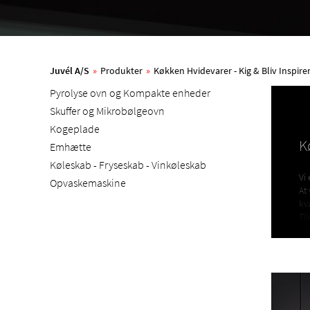
Juvél A/S
»
Produkter
»
Køkken Hvidevarer - Kig & Bliv Inspirer
Pyrolyse ovn og Kompakte enheder
Skuffer og Mikrobølgeovn
Kogeplade
K
Emhætte
Køleskab - Fryseskab - Vinkøleskab
Vi
Opvaskemaskine
At
kv
Ti
ve
høj
O