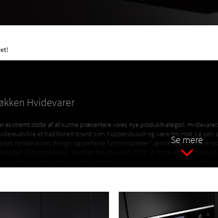
et!
økken Hvidevarer
 er ekstremt stolte af at kunne præsentere vores nye produktkategori: Hvidevarer.
 videreudvikle et traditionelt brand som Küppersbusch og være tro mod sig selv 
Se mere
alitet, førsteklasses design, og perfekte funktionaliteter. Værdier, der definerer
ldelingen af guldmedaljen "German Brand Award 2017" er for os et godt bevis på, a
rden: Vi er et af premium-mærkerne i mere end 40 lande når det gælder hvidevare
e kvalitet og et tidløst design.
pgrader dit køkken med nye hvidevarer