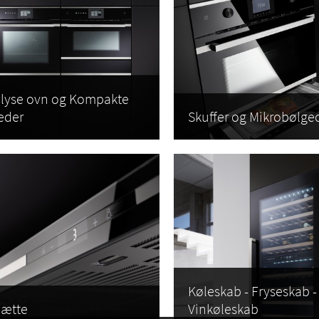
r det kommer til at opgradere dit køkken, er valget af køkken
hvidevarer
en afgø
byder vi et bredt sortiment af
hvidevarer
, der passer perfekt til det skandinavis
res køkken hvidevarer er ikke kun designet til at se godt ud, men også til at vær
ter en ovn med pyrolysefunktion, en induktionskogeplade, eller en integreret opv
r dem, der ønsker at gå et skridt videre, tilbyder vi også køleskabe med vinkøler
mperatur. Med vores 'Design din egen hvidevare'-funktion, kan du endda
skrædd
i vil gerne introducere og forklare alt dette for dig 
olyse ovn og Kompakte
eder
Skuffer og Mikrobølge
jemmeside >>
ig og bliv inspireret. Velkommen til Küppersbusch!
Køleskab - Fryseskab -
ætte
Vinkøleskab