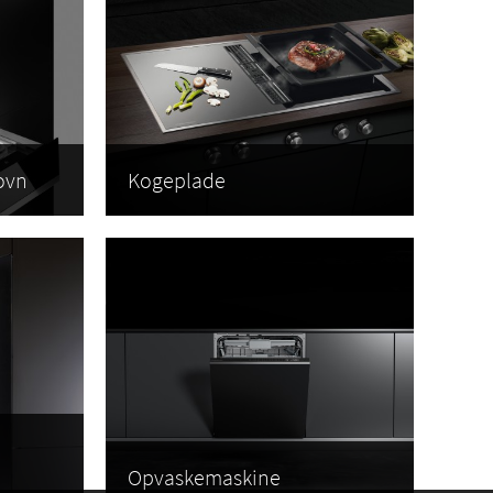
rende faktor, der kan gøre hele forskellen. Hos Intra-Teka
ke køkken.
e funktionelle og energieffektive. Uanset om du er på udkig
askemaskine, har vi det, du behøver.
, så du altid kan have dine yndlingsvine ved den rette
ersy dine hvidevarer
til at matche dit køkkens unikke stil.
i vores katalog og på vores
ovn
Kogeplade
Opvaskemaskine