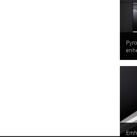
Nå
til
Vo
ef
Fo
te
V
Pyr
enh
h
K
Emh