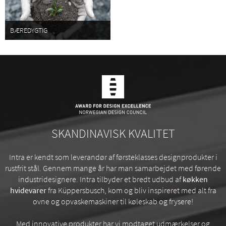
BÆREDYGTIG
SKANDINAVISK KVALITET
Intra er kendt som leverandør af førsteklasses designprodukter i
rustfrit stål. Gennem mange år har man samarbejdet med førende
industridesignere. Intra tilbyder et bredt udbud af
køkken
hvidevarer
fra Küppersbusch, kom og bliv inspireret med alt fra
ovne og opvaskemaskiner til køleskab og frysere!
Med innovative produkter har vi modtaget udmærkelser og