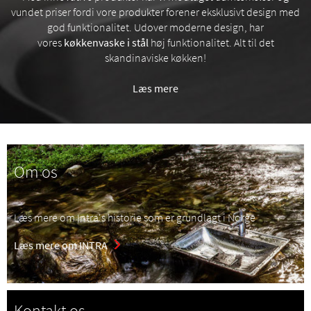
vundet priser fordi vore produkter forener eksklusivt design med
god funktionalitet. Udover moderne design, har
vores
køkkenvaske i stål
høj funktionalitet. Alt til det
skandinaviske køkken!
Læs mere
Om os
Læs mere om Intra's historie som er grundlagt i Norge
Læs mere om INTRA
Kontakt os