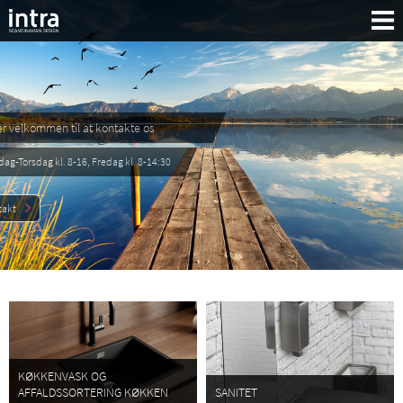
Du er velkommen til at kontakte os
Mandag-Torsdag kl. 8-16, Fredag kl. 8-14:30
Kontakt
Søg:
KØKKENVASK OG
AFFALDSSORTERING KØKKEN
SANITET